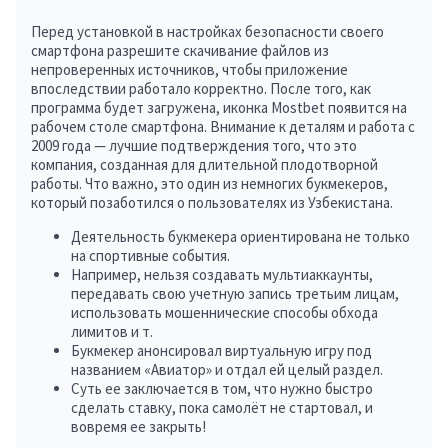
Перед установкой в настройках безопасности своего
смартфона разрешите скачивание файлов из
непроверенных источников, чтобы приложение
впоследствии работало корректно. После того, как
программа будет загружена, иконка Mostbet появится на
рабочем столе смартфона. Внимание к деталям и работа с
2009 года — лучшие подтверждения того, что это
компания, созданная для длительной плодотворной
работы. Что важно, это один из немногих букмекеров,
который позаботился о пользователях из Узбекистана.
Деятельность букмекера ориентирована не только
на спортивные события.
Например, нельзя создавать мультиаккаунты,
передавать свою учетную запись третьим лицам,
использовать мошеннические способы обхода
лимитов и т.
Букмекер анонсировал виртуальную игру под
названием «Авиатор» и отдал ей целый раздел.
Суть ее заключается в том, что нужно быстро
сделать ставку, пока самолёт не стартовал, и
вовремя ее закрыть!