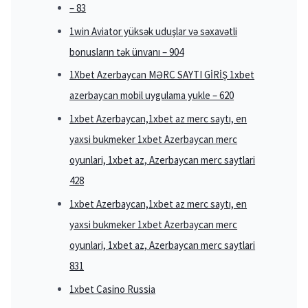
– 83
1win Aviator yüksək uduşlar və səxavətli
bonusların tək ünvanı – 904
1Xbet Azerbaycan MƏRC SAYTI GİRİŞ 1xbet
azerbaycan mobil uygulama yukle – 620
1xbet Azerbaycan,1xbet az merc saytı, en
yaxsi bukmeker 1xbet Azerbaycan merc
oyunlari, 1xbet az, Azerbaycan merc saytlari
428
1xbet Azerbaycan,1xbet az merc saytı, en
yaxsi bukmeker 1xbet Azerbaycan merc
oyunlari, 1xbet az, Azerbaycan merc saytlari
831
1xbet Casino Russia