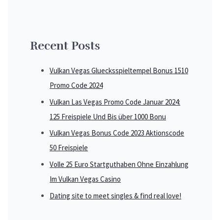
Recent Posts
Vulkan Vegas Gluecksspieltempel Bonus 1510
Promo Code 2024
Vulkan Las Vegas Promo Code Januar 2024:
125 Freispiele Und Bis über 1000 Bonu
Vulkan Vegas Bonus Code 2023 Aktionscode
50 Freispiele
Volle 25 Euro Startguthaben Ohne Einzahlung
Im Vulkan Vegas Casino
Dating site to meet singles & find real love!