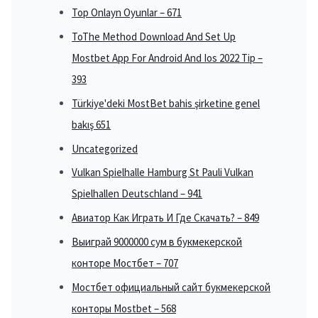
Top Onlayn Oyunlar – 671
ToThe Method Download And Set Up
Mostbet App For Android And Ios 2022 Tip –
393
Türkiye'deki MostBet bahis şirketine genel
bakış 651
Uncategorized
Vulkan Spielhalle Hamburg St Pauli Vulkan
Spielhallen Deutschland – 941
Авиатор Как Играть И Где Скачать? – 849
Выиграй 9000000 сум в букмекерской
конторе Мостбет – 707
Мостбет официальный сайт букмекерской
конторы Mostbet – 568