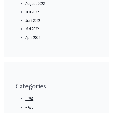
August 2022
Juli 2022
Juni 2022
Mai 2022
April 2022
Categories
– 287
– 630