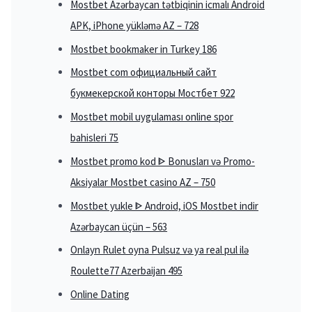
Mostbet Azərbaycan tətbiqinin icmalı Android
APK, iPhone yükləmə AZ – 728
Mostbet bookmaker in Turkey 186
Mostbet com официальный сайт
букмекерской конторы Мостбет 922
Mostbet mobil uygulaması online spor
bahisleri 75
Mostbet promo kod ᐈ Bonusları və Promo-
Aksiyalar Mostbet casino AZ – 750
Mostbet yukle ᐈ Android, iOS Mostbet indir
Azərbaycan üçün – 563
Onlayn Rulet oyna Pulsuz və ya real pul ilə
Roulette77 Azerbaijan 495
Online Dating