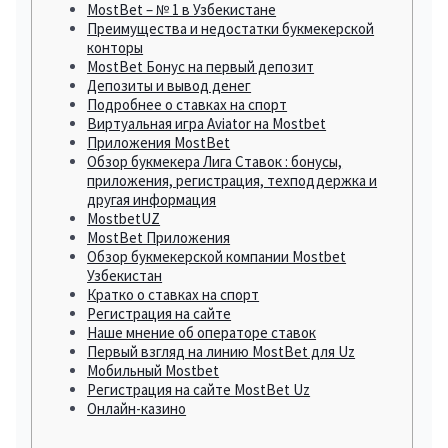
MostBet – № 1 в Узбекистане
Преимущества и недостатки букмекерской
конторы
MostBet Бонус на первый депозит
Депозиты и вывод денег
Подробнее о ставках на спорт
Виртуальная игра Aviator на Mostbet
Приложения MostBet
Обзор букмекера Лига Ставок : бонусы,
приложения, регистрация, техподдержка и
другая информация
MostbetUZ
MostBet Приложения
Обзор букмекерской компании Mostbet
Узбекистан
Кратко о ставках на спорт
Регистрация на сайте
Наше мнение об операторе ставок
Первый взгляд на линию MostBet для Uz
Мобильный Mostbet
Регистрация на сайте MostBet Uz
Онлайн-казино