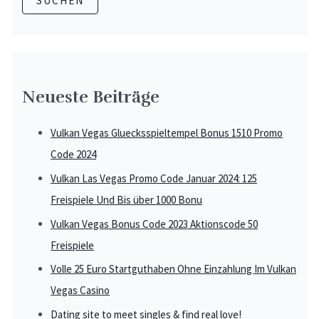
Neueste Beiträge
Vulkan Vegas Gluecksspieltempel Bonus 1510 Promo
Code 2024
Vulkan Las Vegas Promo Code Januar 2024: 125
Freispiele Und Bis über 1000 Bonu
Vulkan Vegas Bonus Code 2023 Aktionscode 50
Freispiele
Volle 25 Euro Startguthaben Ohne Einzahlung Im Vulkan
Vegas Casino
Dating site to meet singles & find real love!