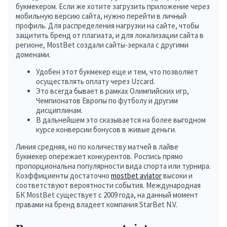
букмекером. Если же хотите загрузить приложение через
мобильную версию сайта, нужно перейти в личный
профиль. Для распределения нагрузки на сайте, чтобы
защитить бренд от плагиата, и для локализации сайта в
регионе, MostBet создали сайты-зеркала с другими
доменами.
Удобен этот букмекер еще и тем, что позволяет
осуществлять оплату через Uzcard.
Это всегда бывает в рамках Олимпийских игр,
Чемпионатов Европы по футболу и другим
дисциплинам.
В дальнейшем это сказывается на более выгодном
курсе конверсии бонусов в живые деньги.
Линия средняя, но по количеству матчей в лайве
букмекер опережает конкурентов. Роспись прямо
пропорциональна популярности вида спорта или турнира.
Коэффициенты достаточно
mostbet aviator
высоки и
соответствуют вероятности события. Международная
БК MostBet существует с 2009 года, на данный момент
правами на бренд владеет компания StarBet N.V.