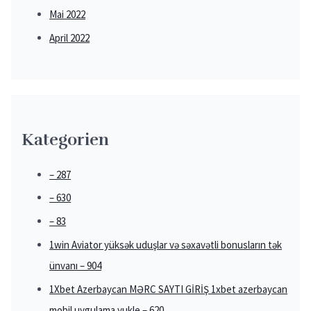
Mai 2022
April 2022
Kategorien
– 287
– 630
– 83
1win Aviator yüksək uduşlar və səxavətli bonusların tək
ünvanı – 904
1Xbet Azerbaycan MƏRC SAYTI GİRİŞ 1xbet azerbaycan
mobil uygulama yukle – 620