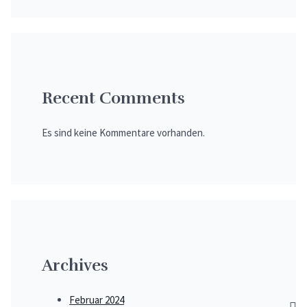
Recent Comments
Es sind keine Kommentare vorhanden.
Archives
Februar 2024