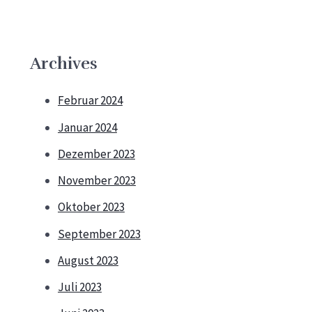
Archives
Februar 2024
Januar 2024
Dezember 2023
November 2023
Oktober 2023
September 2023
August 2023
Juli 2023