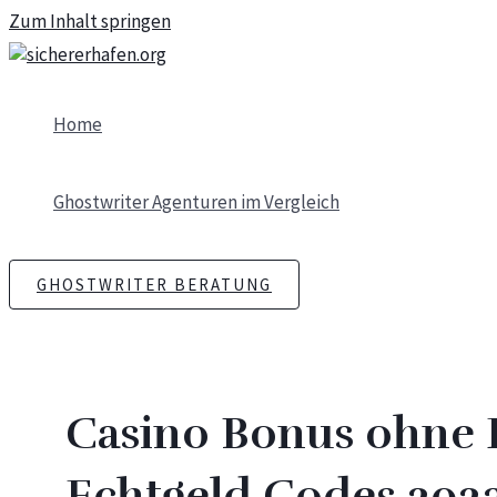
Zum Inhalt springen
Home
Ghostwriter Agenturen im Vergleich
GHOSTWRITER BERATUNG
Casino Bonus ohne 
Echtgeld Codes 202