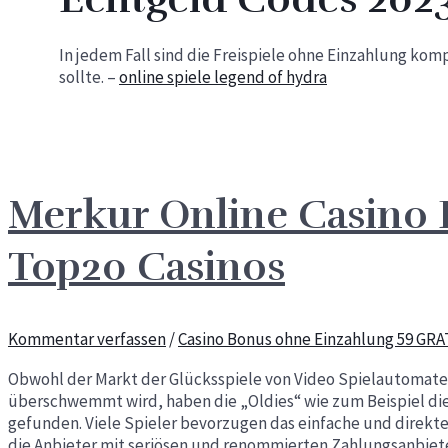
In jedem Fall sind die Freispiele ohne Einzahlung kom
sollte. –
online spiele legend of hydra
Merkur Online Casino E
Top20 Casinos
Kommentar verfassen
/
Casino Bonus ohne Einzahlung 59 GRA
Obwohl der Markt der Glücksspiele von Video Spielautomate
überschwemmt wird, haben die „Oldies“ wie zum Beispiel die
gefunden. Viele Spieler bevorzugen das einfache und direk
die Anbieter mit seriösen und renommierten Zahlungsanbiete