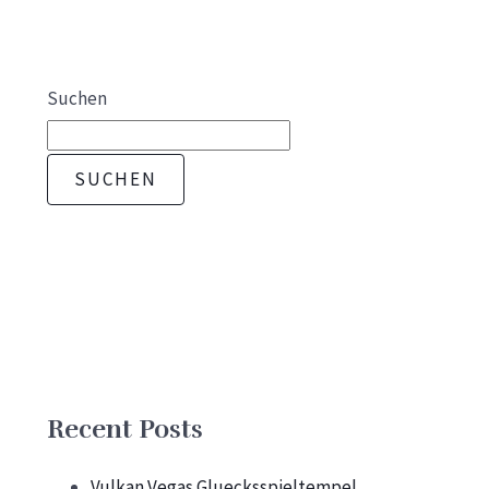
Suchen
SUCHEN
Recent Posts
Vulkan Vegas Gluecksspieltempel