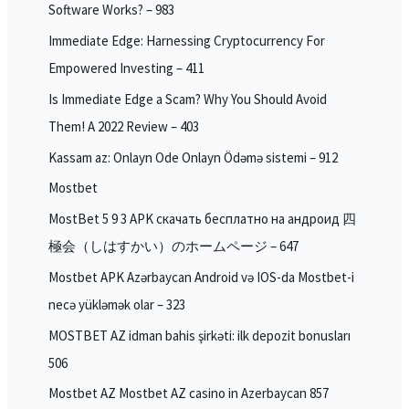
Software Works? – 983
Immediate Edge: Harnessing Cryptocurrency For
Empowered Investing – 411
Is Immediate Edge a Scam? Why You Should Avoid
Them! A 2022 Review – 403
Kassam az: Onlayn Ode Onlayn Ödəmə sistemi – 912
Mostbet
MostBet 5 9 3 APK скачать бесплатно на андроид 四
極会（しはすかい）のホームページ – 647
Mostbet APK Azərbaycan Android və IOS-da Mostbet-i
necə yükləmək olar – 323
MOSTBET AZ idman bahis şirkəti: ilk depozit bonusları
506
Mostbet AZ Mostbet AZ casino in Azerbaycan 857