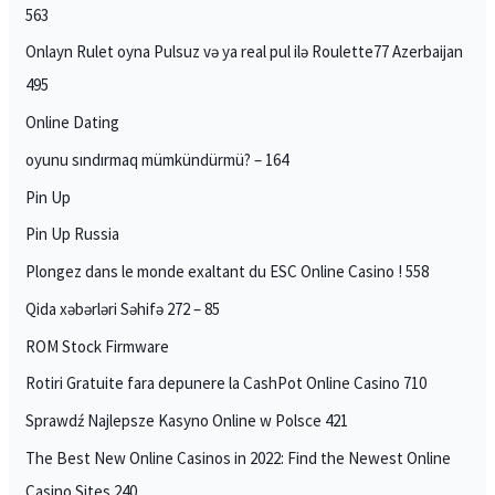
563
Onlayn Rulet oyna Pulsuz və ya real pul ilə Roulette77 Azerbaijan
495
Online Dating
oyunu sındırmaq mümkündürmü? – 164
Pin Up
Pin Up Russia
Plongez dans le monde exaltant du ESC Online Casino ! 558
Qida xəbərləri Səhifə 272 – 85
ROM Stock Firmware
Rotiri Gratuite fara depunere la CashPot Online Casino 710
Sprawdź Najlepsze Kasyno Online w Polsce 421
The Best New Online Casinos in 2022: Find the Newest Online
Casino Sites 240