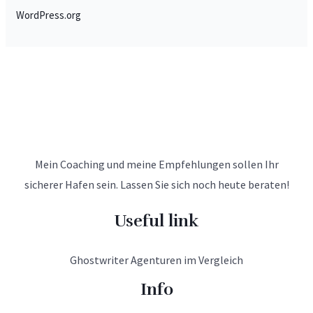
WordPress.org
Mein Coaching und meine Empfehlungen sollen Ihr
sicherer Hafen sein. Lassen Sie sich noch heute beraten!
Useful link
Ghostwriter Agenturen im Vergleich
Info