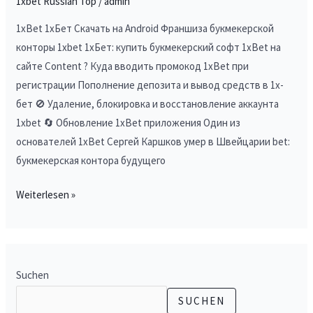
1xbet Russian Top
/
admin
1xBet 1хБет Скачать на Android Франшиза букмекерской
конторы 1xbet 1хБет: купить букмекерский софт 1хBet на
сайте Content ? Куда вводить промокод 1xBet при
регистрации Пополнение депозита и вывод средств в 1х-
бет 🚫 Удаление, блокировка и восстановление аккаунта
1xbet 🔄 Обновление 1xBet приложения Один из
основателей 1xBet Сергей Каршков умер в Швейцарии bet:
букмекерская контора будущего
Weiterlesen »
Suchen
SUCHEN