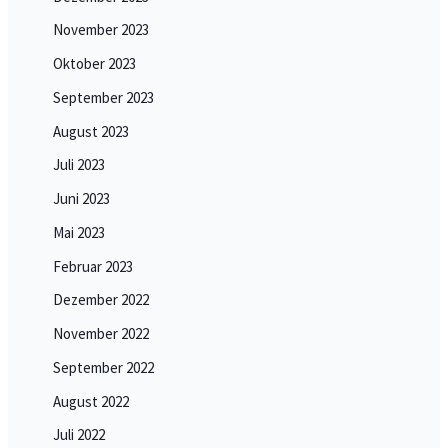
November 2023
Oktober 2023
September 2023
August 2023
Juli 2023
Juni 2023
Mai 2023
Februar 2023
Dezember 2022
November 2022
September 2022
August 2022
Juli 2022