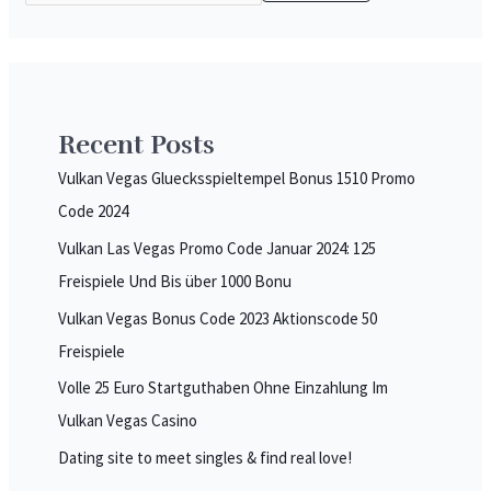
Recent Posts
Vulkan Vegas Gluecksspieltempel Bonus 1510 Promo
Code 2024
Vulkan Las Vegas Promo Code Januar 2024: 125
Freispiele Und Bis über 1000 Bonu
Vulkan Vegas Bonus Code 2023 Aktionscode 50
Freispiele
Volle 25 Euro Startguthaben Ohne Einzahlung Im
Vulkan Vegas Casino
Dating site to meet singles & find real love!