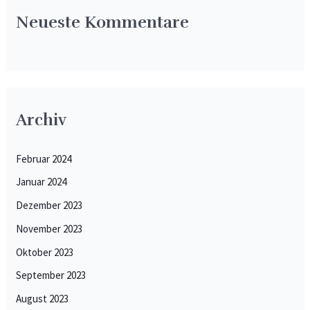
Neueste Kommentare
Archiv
Februar 2024
Januar 2024
Dezember 2023
November 2023
Oktober 2023
September 2023
August 2023