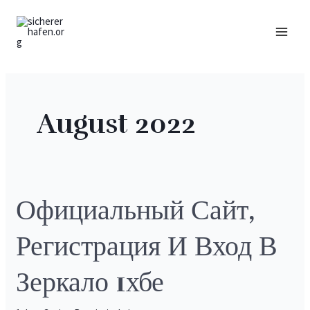
Zum
MAI
Inhalt
MEN
springen
August 2022
Официальный Сайт,
Официальный
Сайт,
Регистрация И Вход В
Регистрация
И
Зеркало 1хбе
Вход
В