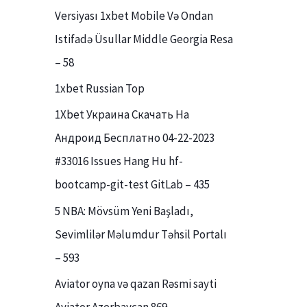
Versiyası 1xbet Mobile Və Ondan
Istifadə Üsullar Middle Georgia Resa
– 58
1xbet Russian Top
1Xbet Украина Скачать На
Андроид Бесплатно 04-22-2023
#33016 Issues Hang Hu hf-
bootcamp-git-test GitLab – 435
5 NBA: Mövsüm Yeni Başladı,
Sevimlilər Məlumdur Təhsil Portalı
– 593
Aviator oyna və qazan Rəsmi sayti
Aviator Azerbaycan 869