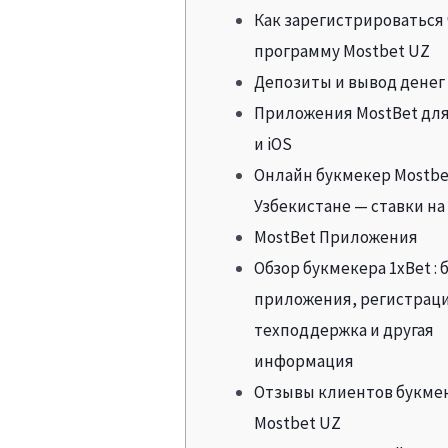
Как зарегистрироваться
программу Mostbet UZ
Депозиты и вывод денег
Приложения MostBet для
и iOS
Онлайн букмекер Mostbe
Узбекистане — ставки на
MostBet Приложения
Обзор букмекера 1xBet : 
приложения, регистраци
техподдержка и другая
информация
Отзывы клиентов букме
Mostbet UZ