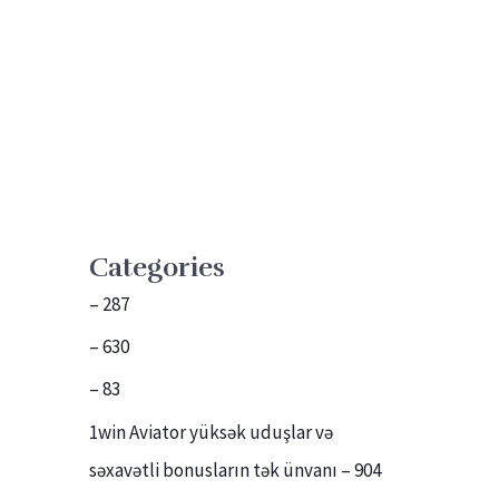
Categories
– 287
– 630
– 83
1win Aviator yüksək uduşlar və
səxavətli bonusların tək ünvanı – 904