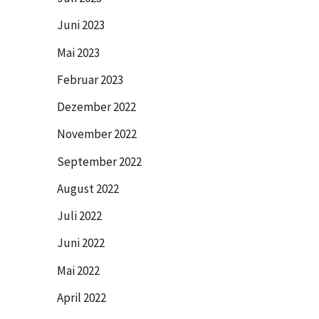
Juni 2023
Mai 2023
Februar 2023
Dezember 2022
November 2022
September 2022
August 2022
Juli 2022
Juni 2022
Mai 2022
April 2022