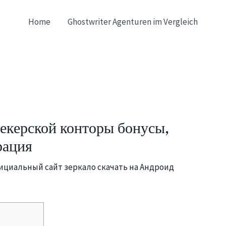
Home
Ghostwriter Agenturen im Vergleich
екерской конторы бонусы,
рация
ициальный сайт зеркало скачать на Андроид