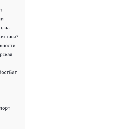
от
ии
ь на
кистана?
льности
рская
МостБет
спорт