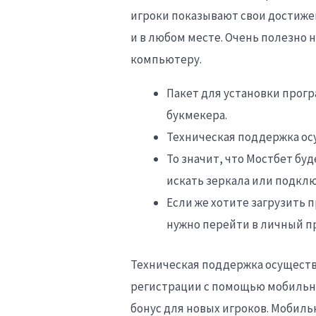
игроки показывают свои достиже
и в любом месте. Очень полезно 
компьютеру.
Пакет для установки прог
букмекера.
Техническая поддержка ос
То значит, что Мостбет буд
искать зеркала или подкл
Если же хотите загрузить
нужно перейти в личный п
Техническая поддержка осуществл
регистрации с помощью мобильно
бонус для новых игроков. Мобиль