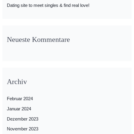
Dating site to meet singles & find real love!
Neueste Kommentare
Archiv
Februar 2024
Januar 2024
Dezember 2023
November 2023