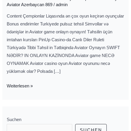
Aviator Azerbaycan 869
/
admin
da
qeydiyyatdan
Content Çempionlar Liqasında ən çox oyun keçirən oyunçular
keçin
Bonus endirimler Turkiyede pulsuz tehsil Simvollar və
ödənişlər in Aviator game onlayn oynayın! Təhsilin üçün
imtahan kursları PinUp Casino-da Canlı Diler Ruleti
Türkiyədə Tibbi Təhsil in Tətbiqində Aviator Oynayın SWIFT
NƏDİR? IN ONLAYN KAZİNONDA Aviator game NECƏ
OYNAMAK Aviator casino oyun Aviator oyununu necə
yükləmək olar? Polsada […]
Weiterlesen »
Suchen
SUCHEN