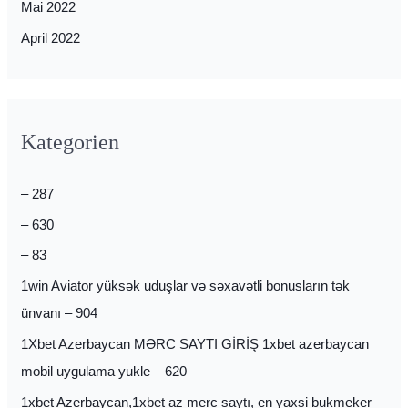
Mai 2022
April 2022
Kategorien
– 287
– 630
– 83
1win Aviator yüksək uduşlar və səxavətli bonusların tək
ünvanı – 904
1Xbet Azerbaycan MƏRC SAYTI GİRİŞ 1xbet azerbaycan
mobil uygulama yukle – 620
1xbet Azerbaycan,1xbet az merc saytı, en yaxsi bukmeker