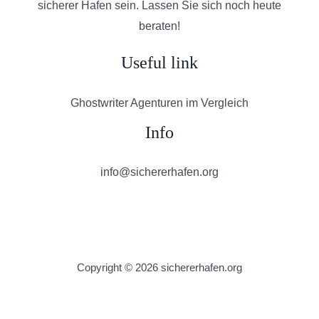
sicherer Hafen sein. Lassen Sie sich noch heute
beraten!
Useful link
Ghostwriter Agenturen im Vergleich
Info
info@sichererhafen.org
Copyright © 2026 sichererhafen.org
https://autorenkanzlei-beckmann.de
https://papernerds.de
https://von-wittenstock-verlag.de