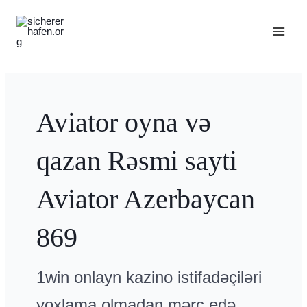
Zum
MAI
Inhalt
ME
springen
Aviator oyna və
qazan Rəsmi sayti
Aviator Azerbaycan
869
1win onlayn kazino istifadəçiləri
yoxlama olmadan mərc edə