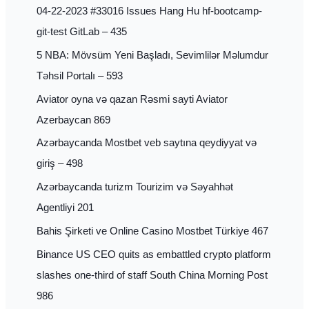
04-22-2023 #33016 Issues Hang Hu hf-bootcamp-
git-test GitLab – 435
5 NBA: Mövsüm Yeni Başladı, Sevimlilər Məlumdur
Təhsil Portalı – 593
Aviator oyna və qazan Rəsmi sayti Aviator
Azerbaycan 869
Azərbaycanda Mostbet veb saytına qeydiyyat və
giriş – 498
Azərbaycanda turizm Tourizim və Səyahhət
Agentliyi 201
Bahis Şirketi ve Online Casino Mostbet Türkiye 467
Binance US CEO quits as embattled crypto platform
slashes one-third of staff South China Morning Post
986