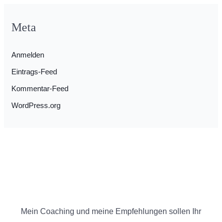
Meta
Anmelden
Eintrags-Feed
Kommentar-Feed
WordPress.org
Mein Coaching und meine Empfehlungen sollen Ihr