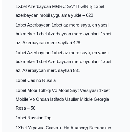
1Xbet Azerbaycan MƏRC SAYTI GİRİŞ 1xbet
azerbaycan mobil uygulama yukle – 620
1xbet Azerbaycan,1xbet az merc saytı, en yaxsi
bukmeker 1xbet Azerbaycan merc oyunlari, 1xbet
az, Azerbaycan merc saytlari 428
1xbet Azerbaycan,1xbet az merc saytı, en yaxsi
bukmeker 1xbet Azerbaycan merc oyunlari, 1xbet
az, Azerbaycan merc saytlari 831
1xbet Casino Russia
1xbet Mobi Tətbiqi Və Mobil Sayt Versiyası 1xbet
Mobile Və Ondan Istifadə Üsullar Middle Georgia
Resa – 58
1xbet Russian Top
1Xbet Украина Скачать На Андроид Бесплатно