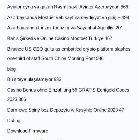
Aviator oyna və qazan Rəsmi sayti Aviator Azerbaycan 869
Azərbaycanda Mostbet veb saytına qeydiyyat və giriş – 498
Azərbaycanda turizm Tourizim və Səyahhət Agentliyi 201
Bahis Şirketi ve Online Casino Mostbet Türkiye 467
Binance US CEO quits as embattled crypto platform slashes
one-third of staff South China Morning Post 986
blog
Bu siteye ulaşılamıyor 833
Casino Bonus ohne Einzahlung 59 GRATIS Echtgeld Codes
2023 366
Darmowe Spiny bez Depozytu w Kasynie Online 2023 47
Dating
Download Firmware