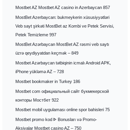
Mostbet AZ Mostbet AZ casino in Azerbaycan 857
MostBet Azerbaycan: bukmeykerin xüsusiyyətləri
Veb sayt şirkəti MostBet az Kombi ve Petek Servisi,
Petek Temizleme 997
MostBet Azərbaycan MostBet AZ rəsmi veb saytı
üzrə qeydiyyatdan keçmək – 849
Mostbet Azərbaycan tətbiqinin icmalı Android APK,
iPhone yükləmə AZ – 728
Mostbet bookmaker in Turkey 186
Mostbet com официальный сайт букмекерской
конторы Мостбет 922
Mostbet mobil uygulaması online spor bahisleri 75
Mostbet promo kod ᐈ Bonusları və Promo-
Aksiyalar Mostbet casino AZ – 750