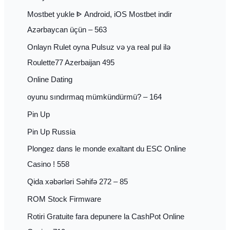
Mostbet yukle ᐈ Android, iOS Mostbet indir
Azərbaycan üçün – 563
Onlayn Rulet oyna Pulsuz və ya real pul ilə
Roulette77 Azerbaijan 495
Online Dating
oyunu sındırmaq mümkündürmü? – 164
Pin Up
Pin Up Russia
Plongez dans le monde exaltant du ESC Online
Casino ! 558
Qida xəbərləri Səhifə 272 – 85
ROM Stock Firmware
Rotiri Gratuite fara depunere la CashPot Online