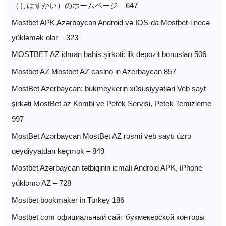
（しはすかい）のホームページ – 647
Mostbet APK Azərbaycan Android və IOS-da Mostbet-i necə
yükləmək olar – 323
MOSTBET AZ idman bahis şirkəti: ilk depozit bonusları 506
Mostbet AZ Mostbet AZ casino in Azerbaycan 857
MostBet Azerbaycan: bukmeykerin xüsusiyyətləri Veb sayt
şirkəti MostBet az Kombi ve Petek Servisi, Petek Temizleme
997
MostBet Azərbaycan MostBet AZ rəsmi veb saytı üzrə
qeydiyyatdan keçmək – 849
Mostbet Azərbaycan tətbiqinin icmalı Android APK, iPhone
yükləmə AZ – 728
Mostbet bookmaker in Turkey 186
Mostbet com официальный сайт букмекерской конторы