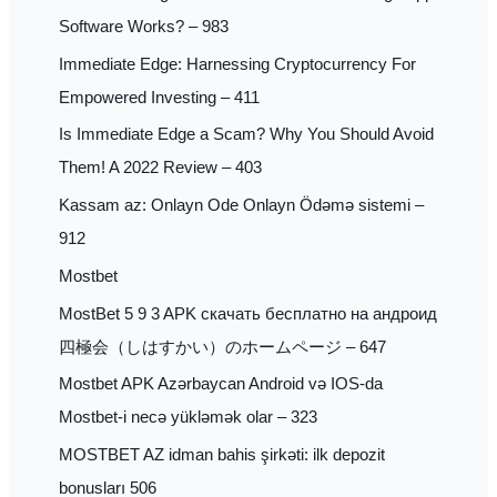
Software Works? – 983
Immediate Edge: Harnessing Cryptocurrency For
Empowered Investing – 411
Is Immediate Edge a Scam? Why You Should Avoid
Them! A 2022 Review – 403
Kassam az: Onlayn Ode Onlayn Ödəmə sistemi –
912
Mostbet
MostBet 5 9 3 APK скачать бесплатно на андроид
四極会（しはすかい）のホームページ – 647
Mostbet APK Azərbaycan Android və IOS-da
Mostbet-i necə yükləmək olar – 323
MOSTBET AZ idman bahis şirkəti: ilk depozit
bonusları 506